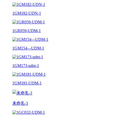
1GM182-UDN-1
1GR059-UDM-1
1GM154---UDM-1
1GM173-udm-1
1GM181-UDM-1
未命名-3