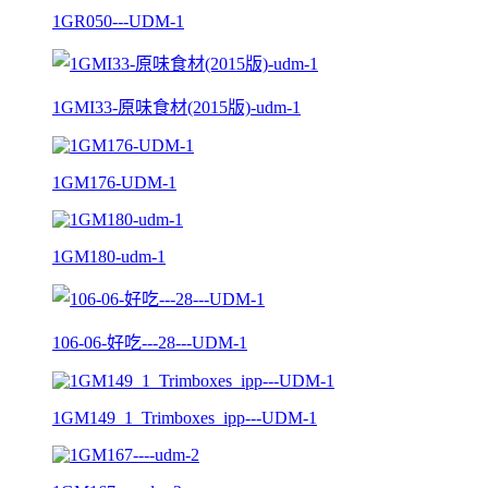
1GR050---UDM-1
1GMI33-原味食材(2015版)-udm-1
1GM176-UDM-1
1GM180-udm-1
106-06-好吃---28---UDM-1
1GM149_1_Trimboxes_ipp---UDM-1