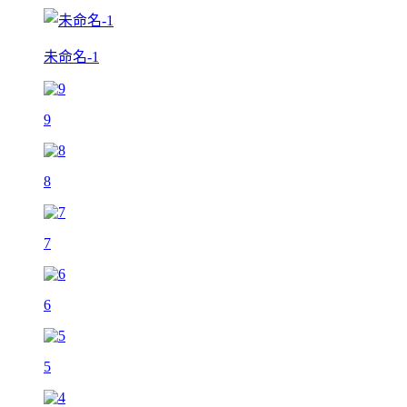
未命名-1
9
8
7
6
5