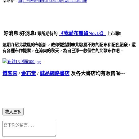
部落格 :
http://www.wretch.cc/blog/twohandsblog
好消息!好消息!
《我愛布雜貨No.13》
眾所期待的
上市囉!!
這期介紹北歐風的布設計，教你營造對味北歐風不敗的配布和配色絕竅，還
有各種布作提案，在涼爽的秋天，為自己添一款個性的北歐布作吧。
博客來
/
金石堂
/
誠品網路書店
及各大書店均有販售喔~~
載入更多