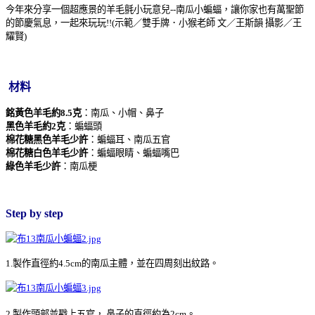
今年來分享一個超應景的羊毛氈小玩意兒--南瓜小蝙蝠，讓你家也有萬聖節
的節慶氣息，一起來玩玩!!(示範／雙手牌．小猴老師 文／王斯韻 攝影／王
耀賢)
材料
銘黃色羊毛約8.5克
：南瓜、小帽、鼻子
黑色羊毛約2克
：蝙蝠頭
棉花糖黑色羊毛少許
：蝙蝠耳、南瓜五官
棉花糖白色羊毛少許
：蝙蝠眼睛、蝙蝠嘴巴
綠色羊毛少許
：南瓜梗
Step by step
1.製作直徑約4.5cm的南瓜主體，並在四周刻出紋路。
2.製作頭部並戳上五官， 鼻子的直徑約為2cm。