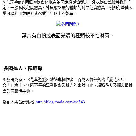
A：這得看多肉植物是否休眠與多肉組織是否發達、外表是否堅硬等條件而
定。一般多肉程度愈高、外皮愈堅硬的種類的耐旱程度愈高，例如有些仙人
掌可以利用休眠方式忍受半年以上的乾旱。
葉片有白粉或表面光滑的種類較不怕淋雨。
多肉達人．陳坤燦
園藝研究家，《花草遊戲》雜誌專欄作者。百萬人氣部落格「愛花人集
合！」格主，無所不答的專業形象及魅力的幽默口吻，堪稱花友及網友最推
崇的園藝活字典。
愛花人集合部落格
http://blog.roodo.com/ato543