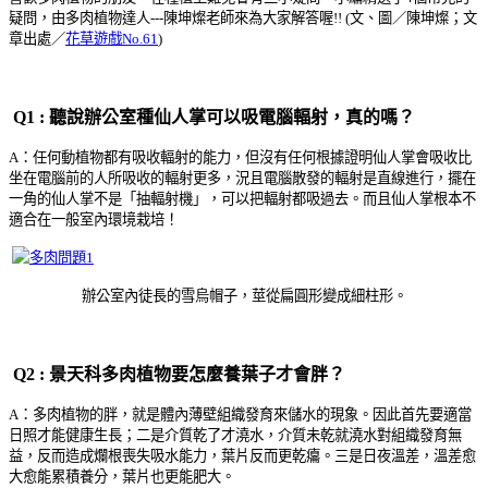
疑問，由多肉植物達人---陳坤燦老師來為大家解答喔!!
(文、圖／陳坤燦；文
章出處／
花草遊戲No.61
)
Q1 : 聽說辦公室種仙人掌可以吸電腦輻射，真的嗎？
A：任何動植物都有吸收輻射的能力，但沒有任何根據證明仙人掌會吸收比
坐在電腦前的人所吸收的輻射更多，況且電腦散發的輻射是直線進行，擺在
一角的仙人掌不是「抽輻射機」，可以把輻射都吸過去。而且仙人掌根本不
適合在一般室內環境栽培！
辦公室內徒長的雪烏帽子，莖從扁圓形變成細柱形。
Q2 : 景天科多肉植物要怎麼養葉子才會胖？
A：多肉植物的胖，就是體內薄壁組織發育來儲水的現象。因此首先要適當
日照才能健康生長；二是介質乾了才澆水，介質未乾就澆水對組織發育無
益，反而造成爛根喪失吸水能力，葉片反而更乾癟。三是日夜溫差，溫差愈
大愈能累積養分，葉片也更能肥大。