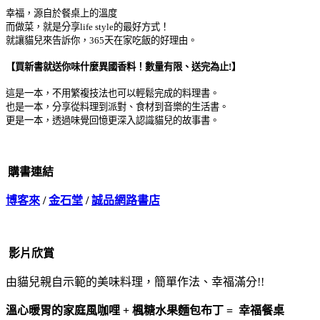
幸福，源自於餐桌上的溫度
而做菜，就是分享life style的最好方式！
就讓貓兒來告訴你，365天在家吃飯的好理由。
【買新書就送你
味什麼異國香料
！數量有限、送完為止!】
這是一本，不用繁複技法也可以輕鬆完成的料理書。
也是一本，分享從料理到派對、食材到音樂的生活書。
更是一本，透過味覺回憶更深入認識貓兒的故事書。
購書連結
博客來
/
金石堂
/
誠品網路書店
影片欣賞
由貓兒親自示範的美味料理，簡單作法、幸福滿分!!
溫心暖胃的家庭風咖哩 + 楓糖水果麵包布丁 =
幸福餐桌