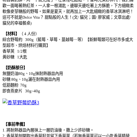
歡一面喝著熱紅茶，一人拿一根湯匙，邊聊天邊吃著上方酥脆，下方細緻柔
軟像麥芽糖般的野莓。如果是夏天，就再加上一大匙細緻的香草冰淇淋吧！
這可不就是Dolce Vita？ 甜點般的人生！(文/ 貓兒；圖/ 廖家威；文章出處/
貓兒的幸福餐桌)
【材料】
（ 4 人份）
綜合野莓約 300g（藍莓、草莓、蔓越莓⋯等）【新鮮莓類可在好市多或大
型超市、烘焙材料行購買】
香草莢 1/2根
黃砂糖 1大匙
【奶酥部分】
無鹽奶油80g、10g抹耐熱器皿內用
砂糖 80g、10g灑在耐熱器皿內用
低筋麵粉 70g
即食燕麥片 30g~40g
【事前準備】
1. 將耐熱器皿內層抹上一層奶油後，撒上少許砂糖。
2. 香草莢剖開取出香草籽並留下香草莢（若無香草莢可以一小匙香草精替