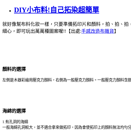
DIY小布料!自己拓染超簡單
就好像幫布料化妝一樣，只要準備拓印片和顏料，拍、拍、拍
細心，即可玩出萬萬種圖案喔!!【出處:
手感改造布雜貨
】
顏料的選擇
左側是木器彩繪用壓克力顏料，右側為一般壓克力顏料。一般壓克力顏料含
海綿的選擇
1.有孔洞的海綿
一般海綿孔洞較大，並不適合拿來做拓印，因為會使拓印上的顏料無法均勻