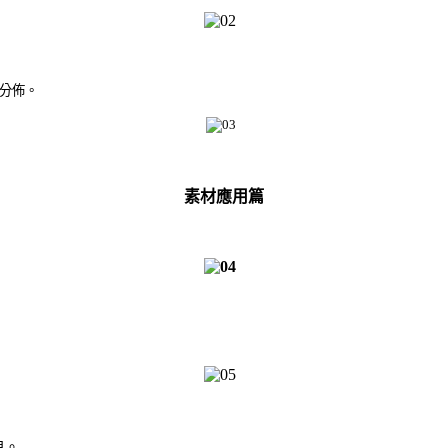
分佈。
素材應用篇
塊。