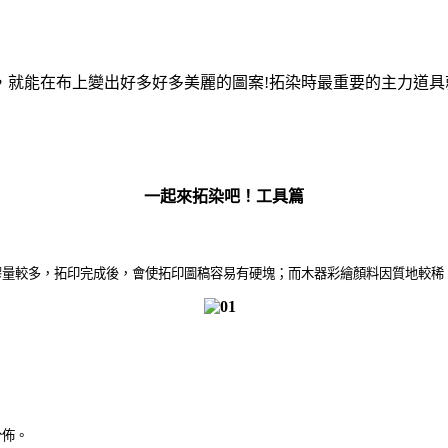
，就能在布上變出好多好多美麗的圖案!拓染時最重要的主力道
一起來拓染吧！工具篇
膠量較多，拓印完成後，會使拓印圖稿容易有硬塊；而木器彩繪顏料因質地較稀
分佈。