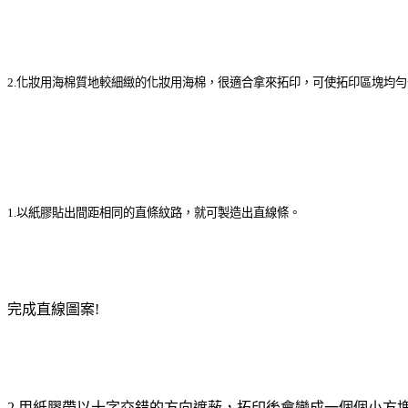
2.化妝用海棉
質地較細緻的化妝用海棉，很適合拿來拓印，可使拓印區塊均勻
1.以紙膠貼出間距相同的直條紋路，就可製造出直線條。
完成直線圖案!
2.用紙膠帶以十字交錯的方向遮蔽，拓印後會變成一個個小方