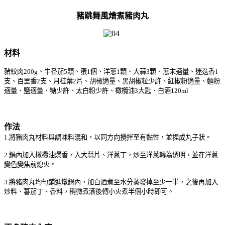
豬跳舞風燴煮豬肉丸
材料
豬絞肉200g、牛番茄5顆、蛋1個、洋蔥1顆、大蒜3顆、蔥末適量、迷迭香1
支、百里香2支、月桂葉2片、胡椒適量、黑胡椒粒少許、紅椒粉適量、麵粉
適量、鹽適量、糖少許、太白粉少許、橄欖油3大匙、白酒120ml
作法
1.將豬肉丸材料與調味料混和，以同方向攪拌至有黏性，並捏成丸子狀。
2.鍋內加入橄欖油爆香，入大蒜片、洋蔥丁，炒至洋蔥轉為透明，並在洋蔥
變色變焦前熄火。
3.將豬肉丸均勻鋪進燉鍋內，加白酒煮至水分蒸發掉至少一半，之後再加入
炒料、蕃茄丁、香料，稍微煮滾後轉小火煮半個小時即可。