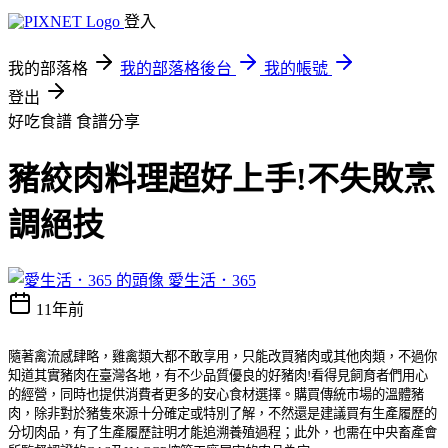
登入
我的部落格
我的部落格後台
我的帳號
登出
好吃食譜
食譜分享
豬絞肉料理超好上手!不失敗烹
調絕技
愛生活．365
11年前
隨著禽流感肆略，雞禽類大都不敢享用，只能改買豬肉或其他肉類，不過你
知道其實豬肉在臺灣各地，有不少品質優良的好豬肉!看得見飼育者們用心
的經營，同時也提供消費者更多的安心食材選擇。
購買傳統市場的溫體豬
肉，除非對於豬隻來源十分確定或特別了解，不然還是建議買有生產履歷的
分切肉品，有了生產履歷註明才能追溯養殖過程；此外，也需在中央畜產會