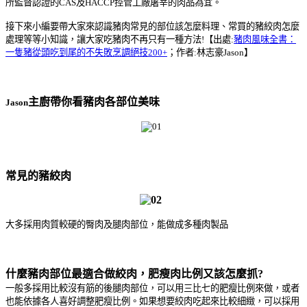
所監督認證的CAS及HACCP控管工廠屠宰的肉品為宜。
接下來小編要帶大家來認識豬肉常見的部位該怎麼料理、常買的豬絞肉怎麼
處理等等小知識，讓大家吃豬肉不再只有一種方法!【出處:
豬肉風味全書：
一隻豬從頭吃到尾的不失敗烹調絕技200+
；作者:林志豪Jason】
主廚帶你看豬肉各部位美味
Jason
常見的豬絞肉
大多採用肉質較硬的臀肉及腿肉部位，能做成多種肉製品
什麼豬肉部位最適合做絞肉，肥瘦肉比例又該怎麼抓?
一般多採用比較沒有筋的後腿肉部位，可以用三比七的肥瘦比例來做，或者
也能依據各人喜好調整肥瘦比例。如果想要絞肉吃起來比較細緻，可以採用