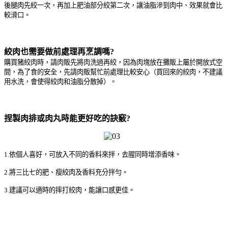
後腿肉先絞一次，再加上肥油部分絞第二次，讓油脂滲到肉中、效果就會比
較滑口。
絞肉也需要做前處理再烹調嗎?
購買豬絞肉時，請肉販先將肉洗過再絞，因為肉塊放在攤販上屬於開放式空
間，為了食的安全，先請肉販幫忙前處理比較安心（買回來的絞肉，不建議
用水洗，會使得絞肉和油脂分散掉）。
捏製肉排或肉丸時能更好吃的訣竅?
1.依個人喜好，可放入不同的香料來拌，去腥同時增添香味。
2.將三比七的肥、瘦絞肉及香料充分拌勻。
3.建議可以適時的摔打絞肉，能讓口感更佳。