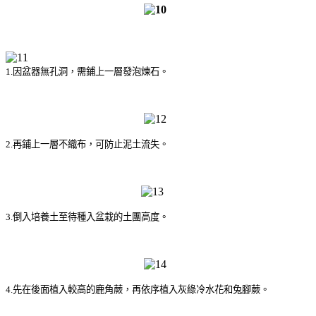
1.因盆器無孔洞，需鋪上一層發泡煉石。
2.再鋪上一層不織布，可防止泥土流失。
3.倒入培養土至待種入盆栽的土團高度。
4.先在後面植入較高的鹿角蕨，再依序植入灰綠冷水花和兔腳蕨。