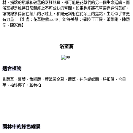
材，損壞的瓶罐和破舊的烹飪器具，都可能是花草們的另一個生命延續。而
浴室卻是維持日常體能上不可或缺的空間。如果也能將花草帶進這份美好，
讓視線多停留在葉片的水珠上，和陽光斜射在花朵上的焦點，生活似乎會更
有力量！【出處：花草遊戲no.49；文/許美慧；攝影/王正毅、蕭維剛、陳熙
倫、陳家偉】
浴室篇
適合植物
紫蕨草、腎蕨、兔腳蕨、萊姆黃金葛、薜荔、迷你蝴蝶蘭、鈕扣藤、合果
芋、袖珍椰子、藍卷柏
雨林中的綠色縮景