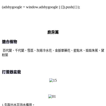
(adsbygoogle = window.adsbygoogle || []).push({});
廚房篇
適合植物
百代蘭、千代蘭、雪荔、灰綠冷水花、金脈單藥花、星點木、娃娃朱蕉、黛
粉葉
打蛋器盆栽
1.先取出水苔泡水備用。