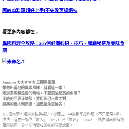
豬絞肉料理超好上手!不失敗烹調絕技
看更多內容都在...
異國料理全攻略：265個必備妙招、技巧、餐廳秘密及美味食
譜
Amazon ★★★★★ 五顆星推薦！
想做出道地的異國風味，就看這一本！
知道煮馬賽魚湯的時候，不要選油脂高的魚嗎？
正統的西班牙鍋飯，要用彭巴米煮才對！
經典的義大利肉醬，加點鯷魚更鮮美！
265個大廚才知道的私房祕訣，從西式、中東到印度料理，不只呈現材料、
作法，還要告訴你「原因」（why）與「原理」（how），讓你徹底瞭解烤
箱與鍋裡，食材如何變成美味的關鍵訣竅。