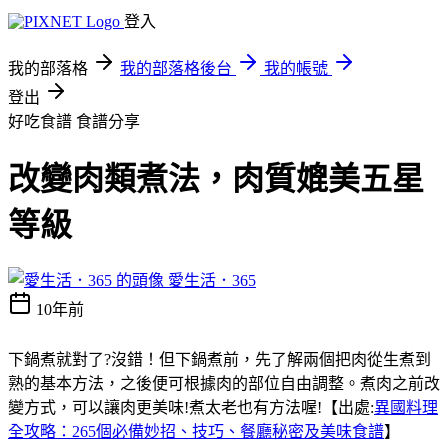
登入
我的部落格
我的部落格後台
我的帳號
登出
好吃食譜
食譜分享
改變肉類煮法，肉質媲美五星
等級
愛生活．365
10年前
下鍋煮就對了?沒錯！但下鍋煮前，先了解兩個把肉從生煮到
熟的基本方法，之後便可根據肉的部位自由調整。煮肉之前改
變方式，可以讓肉更美味!煮太老也有方法喔!【出處:
異國料理
全攻略：265個必備妙招、技巧、餐廳秘密及美味食譜
】