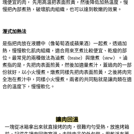
塊便宜的肉， 先用高溫把表面煎黃，然後降低加熱溫度，慢
慢把內部煮熟，破壞肌肉組織，也可以達到軟嫩的效果。
溼式加熱法
是指把肉放在液體中（像葡萄酒或蘋果酒）一起煮，透過加
熱，慢慢軟化肌肉組織，適合用來烹煮比較便宜、乾瘦的部
位。最常見的兩種做法為滷煮（braise）與燉煮（stew）。滷
煮指的是，先把肉表面煎黃，然後加適量煮汁，蓋過肉的一部
份就好，以小火慢煮。燉煮同樣先把肉表面煎黃，之後將肉完
全泡在煮汁中，同樣小火慢煮。兩者的共同點就是讓肉類在適
合的溫度下，慢慢軟化。
讓肉回溫
一塊從冰箱拿出來就直接烤的肉，很難均勻受熱，放進烤箱