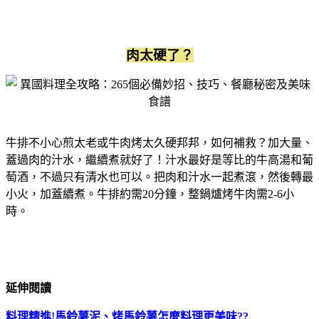
肉太硬了？
牛排不小心煎太老或牛肉烤太久硬邦邦，如何補救？加大量、
蓋過肉的汁水，繼續煮就好了！汁水最好是等比的牛高湯和葡
萄酒，不過只有清水也可以。把肉和汁水一起煮滾，然後轉最
小火，加蓋續煮。牛排約需20分鐘，整鍋爐烤牛肉需2-6小
時。
延伸閱讀
料理精進!馬鈴薯泥、烤馬鈴薯怎麼料理更美味??