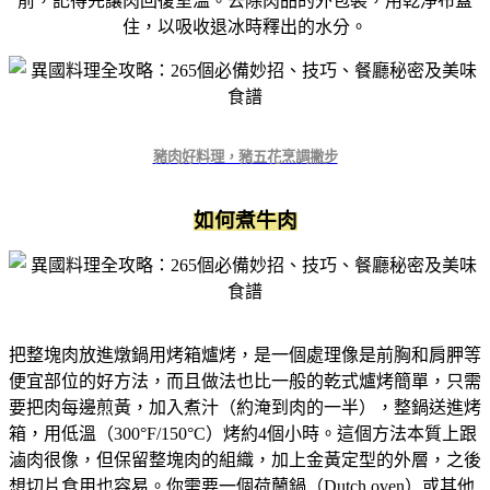
前，記得先讓肉回復室溫。去除肉品的外包裝，用乾淨布蓋
住，以吸收退冰時釋出的水分。
豬肉好料理，豬五花烹調撇步
如何煮牛肉
把整塊肉放進燉鍋用烤箱爐烤，是一個處理像是前胸和肩胛等
便宜部位的好方法，而且做法也比一般的乾式爐烤簡單，只需
要把肉每邊煎黃，加入煮汁（約淹到肉的一半），整鍋送進烤
箱，用低溫（300°F/150°C）烤約4個小時。這個方法本質上跟
滷肉很像，但保留整塊肉的組織，加上金黃定型的外層，之後
想切片食用也容易。你需要一個荷蘭鍋（Dutch oven）或其他