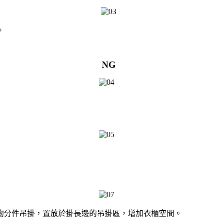
。
NG
物分件吊掛，置放於掛長邊的吊掛區，增加衣櫃空間。