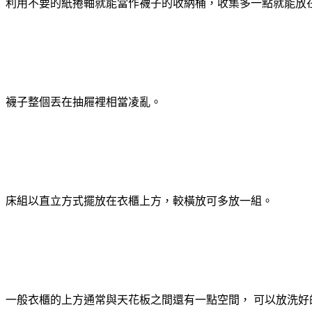
利用不要的紙捲軸就能當作襪子的收納桶，收集多一點就能放
襪子整個丟在抽屜裡相當凌亂。
床組以直立方式擺放在衣櫃上方，較橫放可多放一組。
一般衣櫃的上方通常與天花板之間還有一點空間， 可以放洗