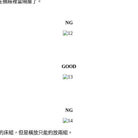
在抽屜裡當隔層了。
NG
GOOD
NG
好的床組，但是橫放只能約放兩組。