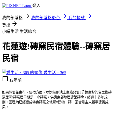
登入
我的部落格
我的部落格後台
我的帳號
登出
小編生活
生活綜合
花蓮遊!磚窯民宿體驗--磚窯居
民宿
愛生活．365
12年前
如果想要花東行，住宿方面可以選擇到池上車站只要5分鐘車程的富里鄉磚
窯居喔!磚窯居早期是一座磚窯，供應東部地區建築磚塊，經過十多年規
劃，園區內已經變成特色磚窯之地喔!!建物一磚一瓦皆是主人親手建置成
果。