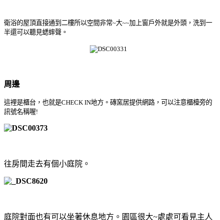
衛浴的屋頂直接通到二樓所以空間非常~大~~加上窗戶外就是外頭，洗到一
半還可以聽見蟋蟀聲。
周邊
這裡是櫃台，也就是CHECK IN地方。磚窯居提供網路，可以注意櫃檯旁的
訊號名稱喔!
往房間走去有個小庭院。
庭院對面也有可以坐著休息地方。園區很大~處處可看見主人