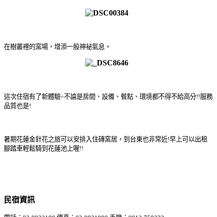
在樹叢裡的窯場，增添一股神祕氣息。
這次住宿有了新體驗~不論是房間、設備、餐點、環境都不得不給高分!!服務
品質也是!
暑期花蓮金針花之旅可以安排入住磚窯居，到台東也非常近!早上可以出租
腳踏車輕鬆騎到花蓮池上喔!!
民宿資訊