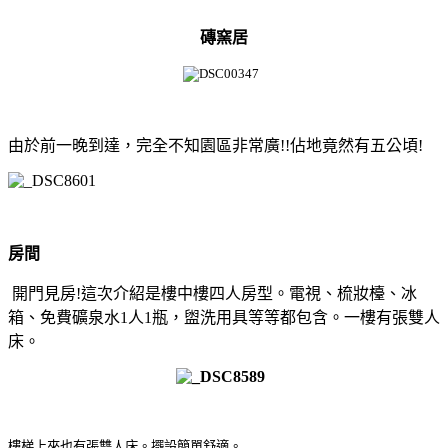
磚窯居
由於前一晚到達，完全不知園區非常廣!!佔地竟然有五公頃!
房間
開門見房!這次介紹是樓中樓四人房型。電視、梳妝檯、冰
箱、免費礦泉水1人1瓶，盥洗用具等等都包含。一樓有張雙人
床。
樓梯上來也有張雙人床。擺設簡單舒適。